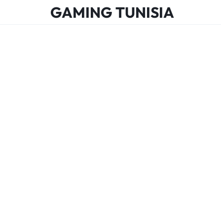
GAMING TUNISIA
GAMING
STABILITÉ,
TUNISIA
INNOVATION
-
CONSTANTE
GAMING
ET
CULTURE
PASSION
ECOSYSTEM
AUTHENTIQUE
POUR
LE
JEU